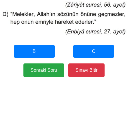
B
C
Sonraki Soru
Sınavı Bitir