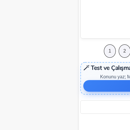
1
2
🪄 Test ve Çalışm
Konunu yaz; ME