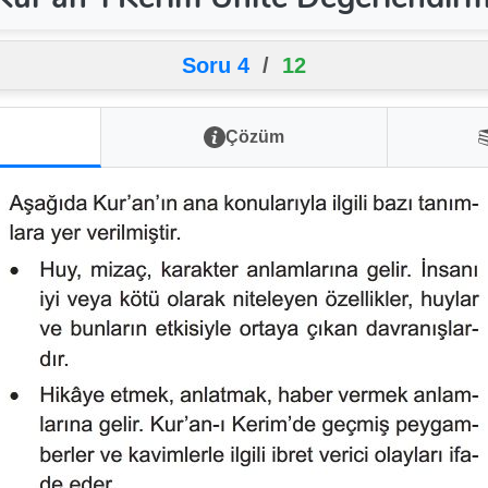
Soru 4
/
12
Çözüm