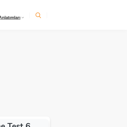
nlatımları
me Test 6