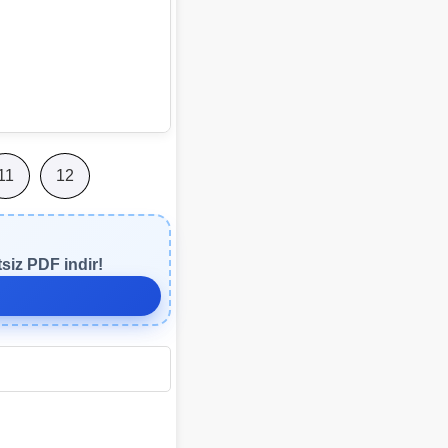
11
12
siz PDF indir!