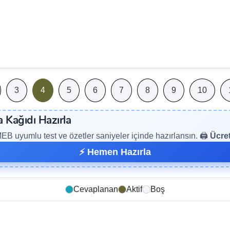
3
4
5
6
7
8
9
10
a Kağıdı Hazırla
B uyumlu test ve özetler saniyeler içinde hazırlansın. 🖨️
Ücret
⚡ Hemen Hazırla
Cevaplanan
Aktif
Boş