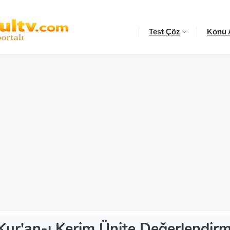
Test Çöz
Konu A
 Kur'an-ı Kerim Ünite Değerlendir