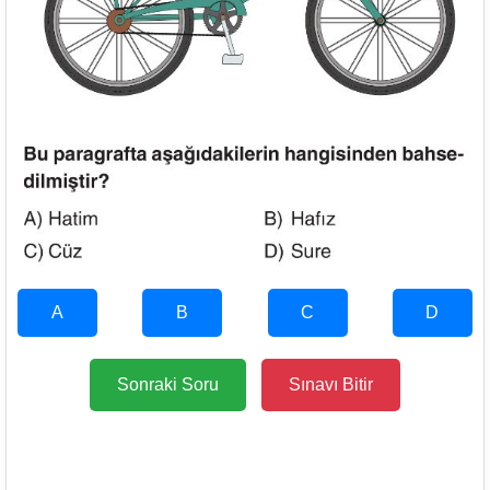
A
B
C
D
Sonraki Soru
Sınavı Bitir