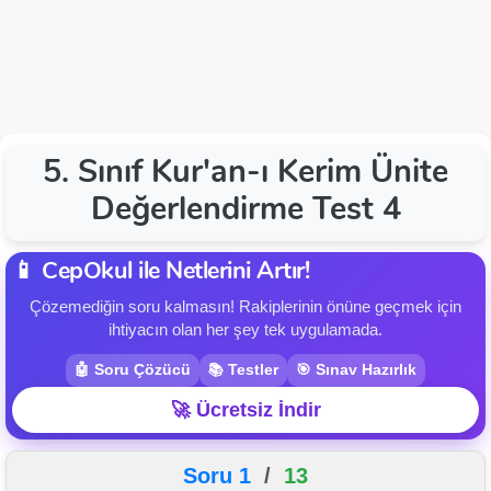
5. Sınıf Kur'an-ı Kerim Ünite
Değerlendirme Test 4
📱 CepOkul ile Netlerini Artır!
Çözemediğin soru kalmasın! Rakiplerinin önüne geçmek için
ihtiyacın olan her şey tek uygulamada.
🤖 Soru Çözücü
📚 Testler
🎯 Sınav Hazırlık
🚀 Ücretsiz İndir
Soru 1
/
13