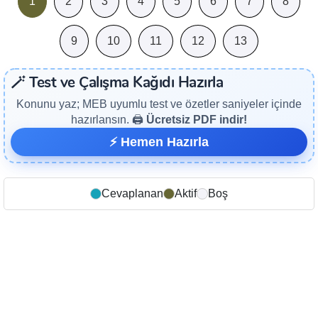
1
2
3
4
5
6
7
8
9
10
11
12
13
🪄 Test ve Çalışma Kağıdı Hazırla
Konunu yaz; MEB uyumlu test ve özetler saniyeler içinde
hazırlansın. 🖨️
Ücretsiz PDF indir!
⚡ Hemen Hazırla
Cevaplanan
Aktif
Boş