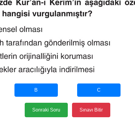
B
C
Sonraki Soru
Sınavı Bitir