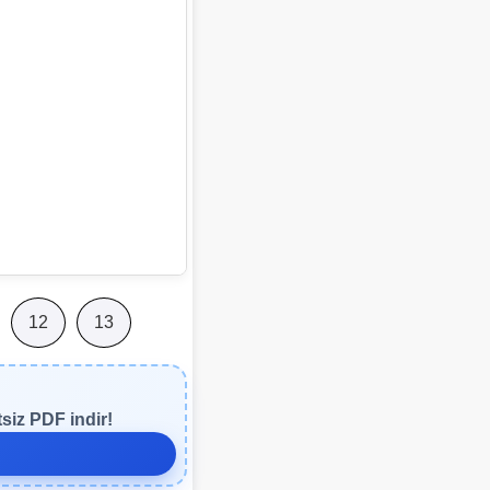
12
13
siz PDF indir!