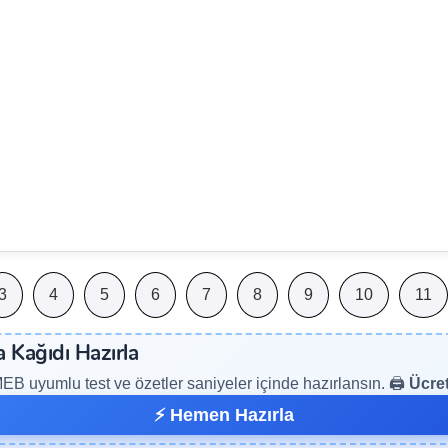
3
4
5
6
7
8
9
10
11
a Kağıdı Hazırla
B uyumlu test ve özetler saniyeler içinde hazırlansın. 🖨️
Ücret
⚡ Hemen Hazırla