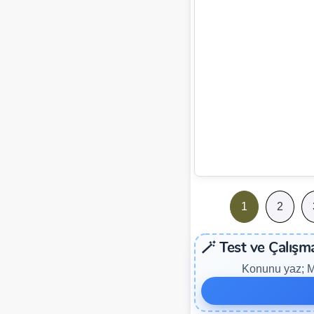
1
2
🪄 Test ve Çalışm
Konunu yaz; ME