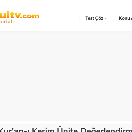
Test Çöz
Konu A
 Kur'an-ı Kerim Ünite Değerlendir