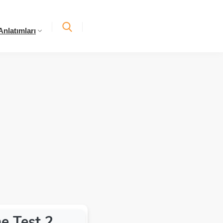
nlatımları
me Test 2