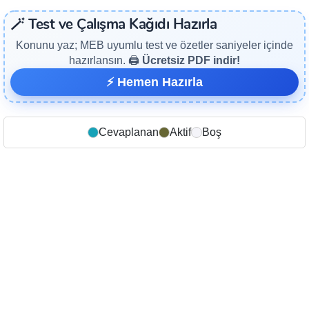
🪄 Test ve Çalışma Kağıdı Hazırla
Konunu yaz; MEB uyumlu test ve özetler saniyeler içinde
hazırlansın. 🖨️
Ücretsiz PDF indir!
⚡ Hemen Hazırla
Cevaplanan
Aktif
Boş