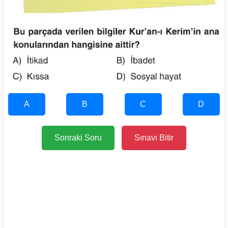
A
B
C
D
Sonraki Soru
Sınavı Bitir