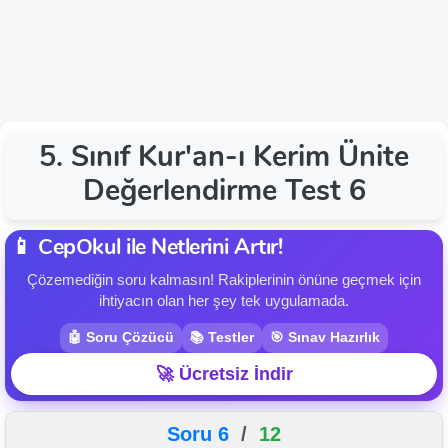
5. Sınıf Kur'an-ı Kerim Ünite
Değerlendirme Test 6
📱 CepOkul ile Netlerini Artır!
Çözemediğin soru kalmasın! Rakiplerinin önüne geçmek için
ihtiyacın olan her şey tek uygulamada.
🤖 Soru Çözücü
📚 Testler
🎯 Sınav Hazırlık
🚀 Ücretsiz İndir
Soru 6
/
12