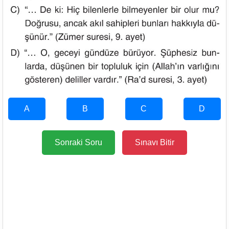
A
B
C
D
Sonraki Soru
Sınavı Bitir