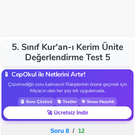
5. Sınıf Kur'an-ı Kerim Ünite
Değerlendirme Test 5
📱 CepOkul ile Netlerini Artır!
Çözemediğin soru kalmasın! Rakiplerinin önüne geçmek için
ihtiyacın olan her şey tek uygulamada.
🤖 Soru Çözücü
📚 Testler
🎯 Sınav Hazırlık
🚀 Ücretsiz İndir
Soru 8
/
12