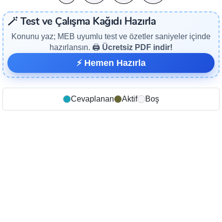
🪄 Test ve Çalışma Kağıdı Hazırla
Konunu yaz; MEB uyumlu test ve özetler saniyeler içinde
hazırlansın. 🖨️
Ücretsiz PDF indir!
⚡ Hemen Hazırla
Cevaplanan
Aktif
Boş