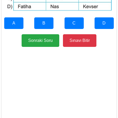
A
B
C
D
Sonraki Soru
Sınavı Bitir