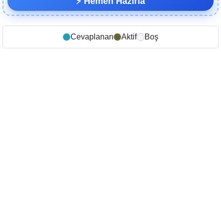
⚡ Hemen Hazırla
Cevaplanan
Aktif
Boş