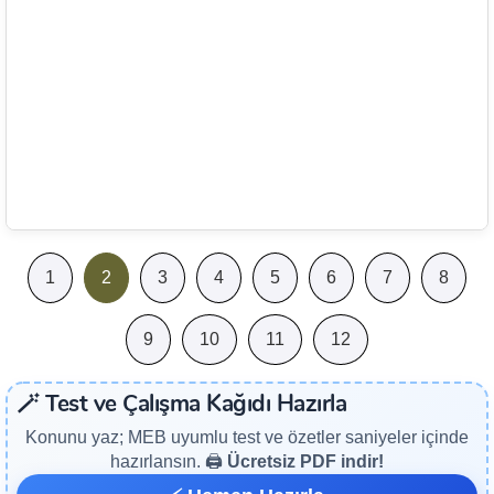
1
2
3
4
5
6
7
8
9
10
11
12
🪄 Test ve Çalışma Kağıdı Hazırla
Konunu yaz; MEB uyumlu test ve özetler saniyeler içinde
hazırlansın. 🖨️
Ücretsiz PDF indir!