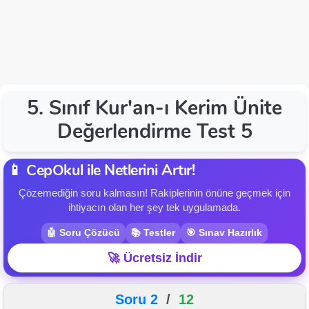
5. Sınıf Kur'an-ı Kerim Ünite
Değerlendirme Test 5
📱 CepOkul ile Netlerini Artır!
Çözemediğin soru kalmasın! Rakiplerinin önüne geçmek için
ihtiyacın olan her şey tek uygulamada.
🤖 Soru Çözücü
📚 Testler
🎯 Sınav Hazırlık
🚀 Ücretsiz İndir
Soru 2
/
12